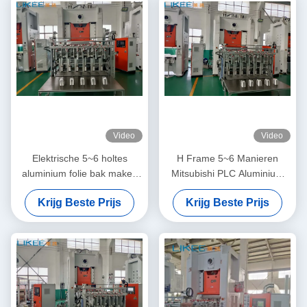
Video
Video
Elektrische 5~6 holtes
H Frame 5~6 Manieren
aluminium folie bak maken
Mitsubishi PLC Aluminium
machine met verruiming en
Foil Tray Making Machine
Krijg Beste Prijs
Krijg Beste Prijs
dikkere structuur