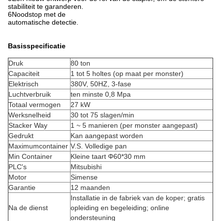
stabiliteit te garanderen.
6Noodstop met de
automatische detectie.
Basisspecificatie
Druk
80 ton
Capaciteit
1 tot 5 holtes (op maat per monster)
Elektrisch
380V, 50HZ, 3-fase
Luchtverbruik
ten minste 0,8 Mpa
Totaal vermogen
27 kW
Werksnelheid
30 tot 75 slagen/min
Stacker Way
1 ~ 5 manieren (per monster aangepast)
Gedrukt
Kan aangepast worden
Maximumcontainer
V.S. Volledige pan
Min Container
Kleine taart Φ60*30 mm
PLC's
Mitsubishi
Motor
Simense
Garantie
12 maanden
Installatie in de fabriek van de koper; gratis
Na de dienst
opleiding en begeleiding; online
ondersteuning