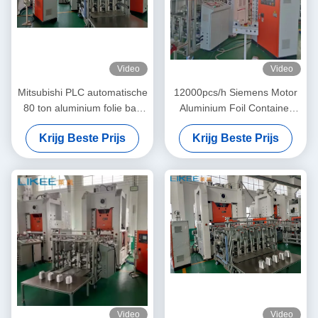
Video
Video
Mitsubishi PLC automatische
12000pcs/h Siemens Motor
80 ton aluminium folie bak
Aluminium Foil Container
maken machine
Productie Lijn Met Hoge
Krijg Beste Prijs
Krijg Beste Prijs
Productiviteit
Video
Video