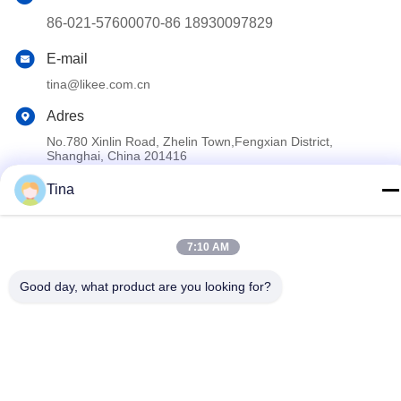
86-021-57600070-86 18930097829
E-mail
tina@likee.com.cn
Adres
No.780 Xinlin Road, Zhelin Town,Fengxian District,
Shanghai, China 201416
Tina
Privacybeleid
|
Sitemap
De Goede Kwaliteit van China De Container die van de
7:10 AM
aluminiumfolie Machine maken Leverancier. Copyright © 2021-
2026 SHANGHAI LIKEE MACHINERY MOULD CO.,LTD . Alle
Good day, what product are you looking for?
rechten voorbehoudena.