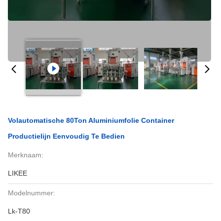
Volautomatische 80Ton Aluminiumfolie Container
Productielijn Eenvoudig Te Bedien
Merknaam:
LIKEE
Modelnummer:
Lk-T80