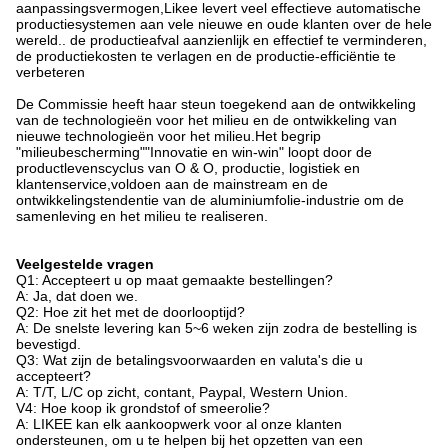
aanpassingsvermogen,Likee levert veel effectieve automatische
productiesystemen aan vele nieuwe en oude klanten over de hele
wereld.. de productieafval aanzienlijk en effectief te verminderen,
de productiekosten te verlagen en de productie-efficiëntie te
verbeteren
De Commissie heeft haar steun toegekend aan de ontwikkeling
van de technologieën voor het milieu en de ontwikkeling van
nieuwe technologieën voor het milieu.Het begrip
"milieubescherming""Innovatie en win-win" loopt door de
productlevenscyclus van O & O, productie, logistiek en
klantenservice,voldoen aan de mainstream en de
ontwikkelingstendentie van de aluminiumfolie-industrie om de
samenleving en het milieu te realiseren.
Veelgestelde vragen
Q1: Accepteert u op maat gemaakte bestellingen?
A: Ja, dat doen we.
Q2: Hoe zit het met de doorlooptijd?
A: De snelste levering kan 5~6 weken zijn zodra de bestelling is
bevestigd.
Q3: Wat zijn de betalingsvoorwaarden en valuta's die u
accepteert?
A: T/T, L/C op zicht, contant, Paypal, Western Union.
V4: Hoe koop ik grondstof of smeerolie?
A: LIKEE kan elk aankoopwerk voor al onze klanten
ondersteunen, om u te helpen bij het opzetten van een