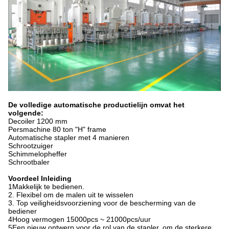
De volledige automatische productielijn omvat het
volgende:
Decoiler 1200 mm
Persmachine 80 ton "H" frame
Automatische stapler met 4 manieren
Schrootzuiger
Schimmelopheffer
Schrootbaler
Voordeel Inleiding
1Makkelijk te bedienen.
2. Flexibel om de malen uit te wisselen
3. Top veiligheidsvoorziening voor de bescherming van de
bediener
4Hoog vermogen 15000pcs ~ 21000pcs/uur
5Een nieuw ontwerp voor de rol van de stapler, om de sterkere