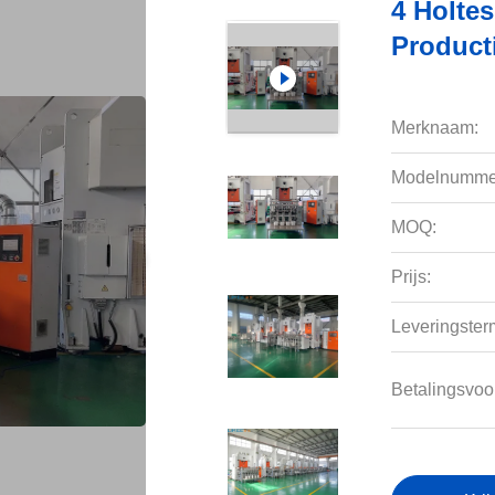
4 Holte
Product
Merknaam:
Modelnumme
MOQ:
Prijs:
Leveringsterm
Betalingsvoo