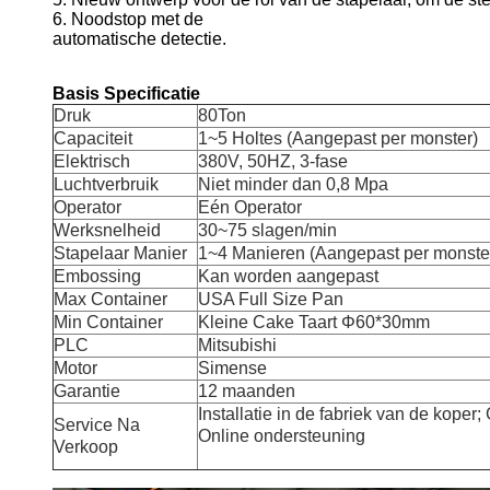
6. Noodstop met de
automatische detectie.
Basis Specificatie
Druk
80Ton
Capaciteit
1~5 Holtes (Aangepast per monster)
Elektrisch
380V, 50HZ, 3-fase
Luchtverbruik
Niet minder dan 0,8 Mpa
Operator
Eén Operator
Werksnelheid
30~75 slagen/min
Stapelaar Manier
1~4 Manieren (Aangepast per monste
Embossing
Kan worden aangepast
Max Container
USA Full Size Pan
Min Container
Kleine Cake Taart Φ60*30mm
PLC
Mitsubishi
Motor
Simense
Garantie
12 maanden
Installatie in de fabriek van de koper;
Service Na
Online ondersteuning
Verkoop