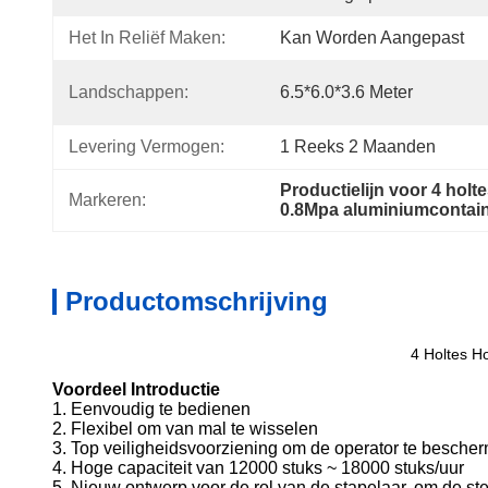
Het In Reliëf Maken:
Kan Worden Aangepast
Landschappen:
6.5*6.0*3.6 Meter
Levering Vermogen:
1 Reeks 2 Maanden
Productielijn voor 4 holt
Markeren:
0.8Mpa aluminiumcontai
Productomschrijving
4 Holtes Ho
Voordeel Introductie
1. Eenvoudig te bedienen
2. Flexibel om van mal te wisselen
3. Top veiligheidsvoorziening om de operator te besche
4. Hoge capaciteit van 12000 stuks ~ 18000 stuks/uur
5. Nieuw ontwerp voor de rol van de stapelaar, om de ster