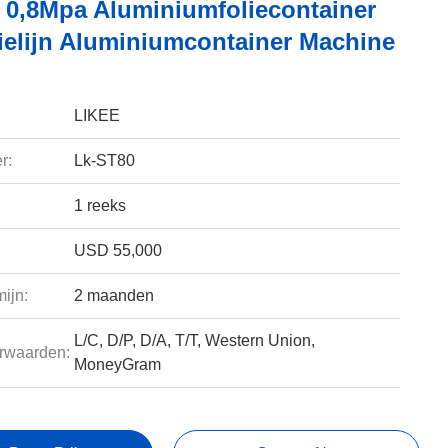
s 0,8Mpa Aluminiumfoliecontainer
ielijn Aluminiumcontainer Machine
LIKEE
r:
Lk-ST80
1 reeks
USD 55,000
ijn:
2 maanden
L/C, D/P, D/A, T/T, Western Union,
rwaarden:
MoneyGram