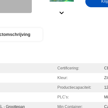
Krij
ctomschrijving
Certificering:
C
Kleur:
Zi
Productiecapaciteit:
1
PLC's:
Mi
. - Groottepan
Min Container:
C