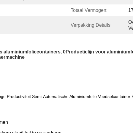
Totaal Vermogen:
1
Ov
Verpakking Details:
V
es aluminiumfoliecontainers
, 
0Productielijn voor aluminiumf
nermachine
ge Productiviteit Semi-Automatische Aluminiumfolie Voedselcontainer P
rmen
kere stabiliteit te garanderen.