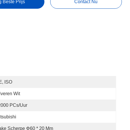
g Beste Prijs
Contact Nu
E, ISO
lveren Wit
2000 PCs/uur
tsubishi
ake Scherpe Φ60 * 20 Mm