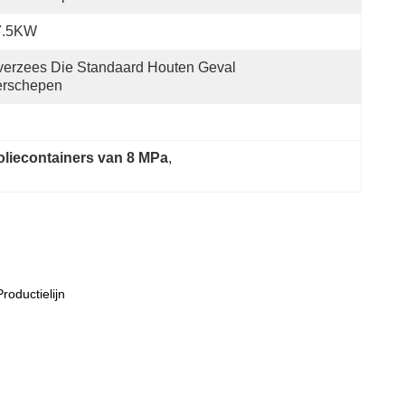
7.5KW
erzees Die Standaard Houten Geval 
erschepen
oliecontainers van 8 MPa
, 
roductielijn