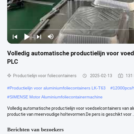
Volledig automatische productielijn voor voed
PLC
Productielijn voor foliecontainers
2025-02-13
131
#
Productielijn voor aluminiumfoliecontainers LK-T63
#
12000pcs/h
#
SIMENSE Motor Aluminiumfoliecontainermachine
Volledig automatische productielijn voor voedselcontainers van a
productie van meervoudige holtevormen.De pers is geschikt voor ..
Berichten van bezoekers