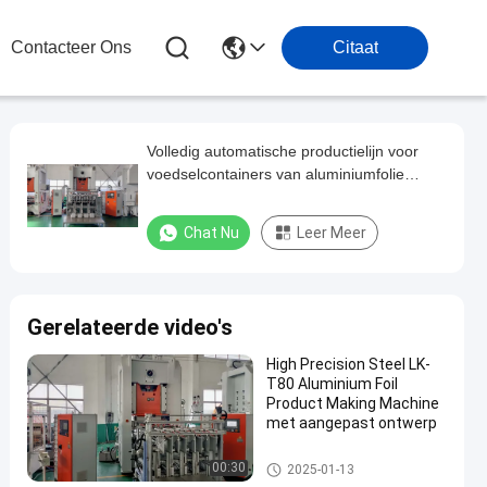
Contacteer Ons
Citaat
Volledig automatische productielijn voor
voedselcontainers van aluminiumfolie
Mitsubishi PLC
Chat Nu
Leer Meer
Gerelateerde video's
High Precision Steel LK-
T80 Aluminium Foil
Product Making Machine
met aangepast ontwerp
Machine voor het maken van a
00:30
2025-01-13
luminiumfolie