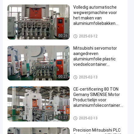
Volledig automatische
wegwerpmachine voor
het maken van
aluminiumfoliebakken
met een lange levensduur
Machines voor het perforeren v
00:26
2025-03-12
an voedselcontainers
Mitsubishi servomotor
aangedreven
aluminiumfolie plastic
voedselcontainer
makend machine
gemakkelijk te gebruiken
Productielijn voor foliecontain
00:27
2025-02-13
ers
CE-certificering 80 TON
Gemany SIMENSE Motor
Productielijn voor
aluminiumfoliecontainers
T80
Productielijn voor foliecontain
01:27
2025-02-13
ers
Precision Mitsubishi PLC