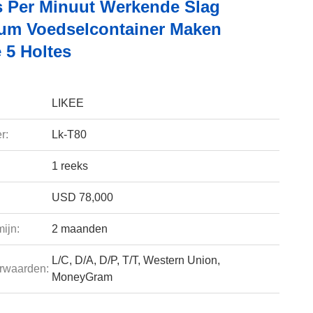
s Per Minuut Werkende Slag
um Voedselcontainer Maken
 5 Holtes
LIKEE
r:
Lk-T80
1 reeks
USD 78,000
ijn:
2 maanden
L/C, D/A, D/P, T/T, Western Union,
rwaarden:
MoneyGram