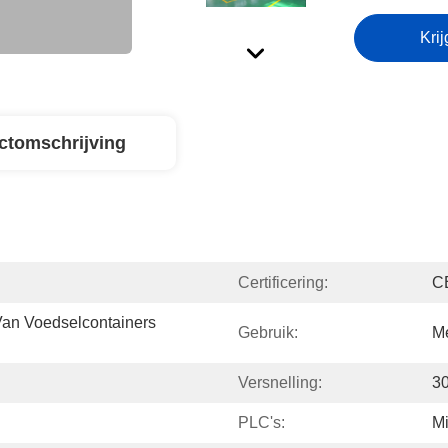
Krij
ctomschrijving
Certificering:
C
an Voedselcontainers 
Gebruik:
M
Versnelling:
3
PLC's:
Mi