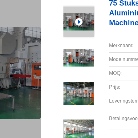
75 Stuk
Alumini
Machine
Merknaam:
Modelnumme
MOQ:
Prijs:
Leveringsterm
Betalingsvoo