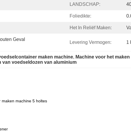
LANDSCHAP:
40
Foliedikte:
0
Het In Reliëf Maken:
Va
outen Geval 
Levering Vermogen:
1
 voedselcontainer maken machine
, 
Machine voor het maken 
n van voedseldozen van aluminium
r maken machine 5 holtes
iener