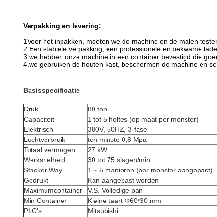
Verpakking en levering:
1Voor het inpakken, moeten we de machine en de malen teste
2.Een stabiele verpakking, een professionele en bekwame lade
3.we hebben onze machine in een container bevestigd die goed
4.we gebruiken de houten kast, beschermen de machine en sch
Basisspecificatie
Druk
80 ton
Capaciteit
1 tot 5 holtes (op maat per monster)
Elektrisch
380V, 50HZ, 3-fase
Luchtverbruik
ten minste 0,8 Mpa
Totaal vermogen
27 kW
Werksnelheid
30 tot 75 slagen/min
Stacker Way
1 ~ 5 manieren (per monster aangepast)
Gedrukt
Kan aangepast worden
Maximumcontainer
V.S. Volledige pan
Min Container
Kleine taart Φ60*30 mm
PLC's
Mitsubishi