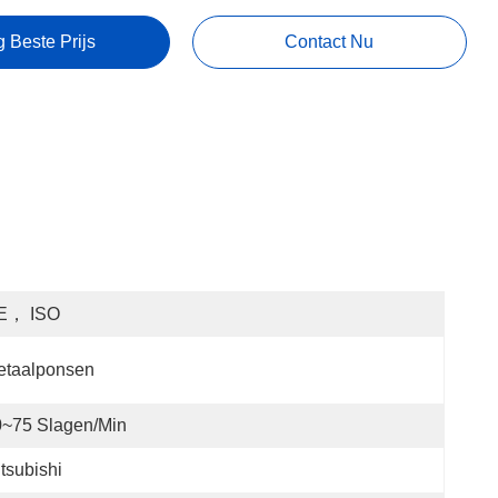
g Beste Prijs
Contact Nu
E， ISO
etaalponsen
0~75 Slagen/min
tsubishi