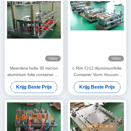
Video
Video
Meerdere holte 30 micron
L Rim Cr12 Aluminiumfolie
aluminium folie container Die
Container Vorm Voccume
Steel Mould
Warmtebehandeling
Krijg Beste Prijs
Krijg Beste Prijs