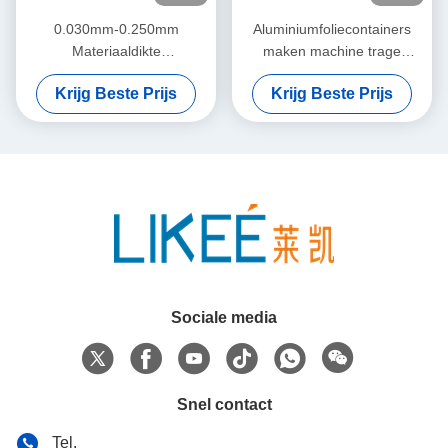
0.030mm-0.250mm
Aluminiumfoliecontainers
Materiaaldikte
maken machine trage
Aluminiumfolie
draadvorm op maat ontwerp
Krijg Beste Prijs
Krijg Beste Prijs
Containervorm Voor
Duurzame Productie
Sociale media
Snel contact
Tel.