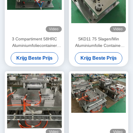
Video
Video
3 Compartiment 58HRC
SKD11 75 Slagen/Min
Aluminiumfoliecontainer
Aluminiumfolie Container
Werktuigen Foliecontainer
Vorm Plant Oliegesmeerd
Krijg Beste Prijs
Krijg Beste Prijs
Schimmel maken
Video
Video