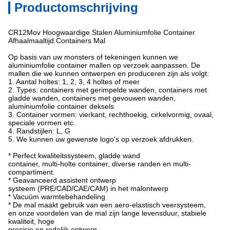
Productomschrijving
CR12Mov Hoogwaardige Stalen Aluminiumfolie Container
Afhaalmaaltijd Containers Mal
Op basis van uw monsters of tekeningen kunnen we
aluminiumfolie container mallen op verzoek aanpassen. De
mallen die we kunnen ontwerpen en produceren zijn als volgt:
1. Aantal holtes: 1, 2, 3, 4 holtes of meer
2. Types: containers met gerimpelde wanden, containers met
gladde wanden, containers met gevouwen wanden,
aluminiumfolie container deksels
3. Container vormen: vierkant, rechthoekig, cirkelvormig, ovaal,
speciale vormen etc.
4. Randstijlen: L, G
5. We kunnen uw gewenste logo's op verzoek afdrukken.
* Perfect kwaliteitssysteem, gladde wand
container, multi-holte container, diverse randen en multi-
compartiment.
* Geavanceerd assistent ontwerp
systeem (PRE/CAD/CAE/CAM) in het malontwerp
* Vacuüm warmtebehandeling
* De mal maakt gebruik van een aero-elastisch veersysteem,
en onze voordelen van de mal zijn lange levensduur, stabiele
kwaliteit, hoge
precisie en redelijk ontwerp.