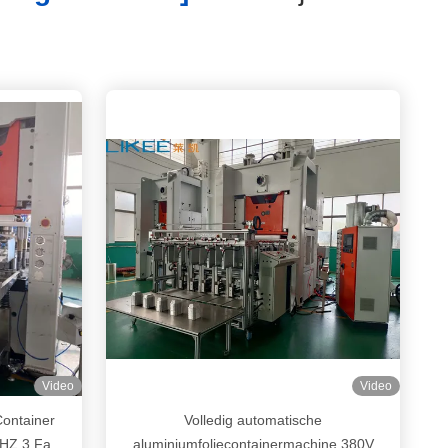
Video
Video
Container
Volledig automatische
0HZ 3 Fase
aluminiumfoliecontainermachine 380V