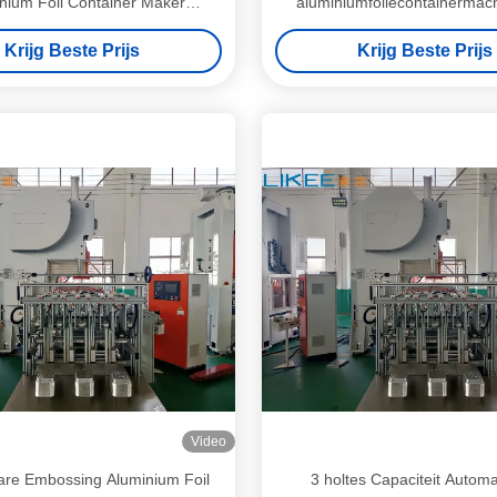
nium Foil Container Maker
aluminiumfoliecontainermac
12000pcs/uur
Siemens motor
Krijg Beste Prijs
Krijg Beste Prijs
Video
re Embossing Aluminium Foil
3 holtes Capaciteit Automa