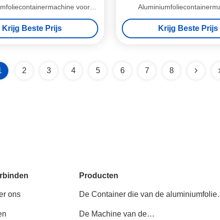
umfoliecontainermachine voor
Aluminiumfoliecontainerm
rootschalige productie
Krijg Beste Prijs
Krijg Beste Prijs
1
2
3
4
5
6
7
8
rbinden
Producten
er ons
De Container die van de aluminiumfolie
Machine maken
en
De Machine van de