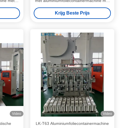
hine met
met aluminiumfoliecontainermachine met
een capaciteit van 12000/h
Krijg Beste Prijs
Video
Video
tische
LK-T63 Aluminiumfoliecontainermachine