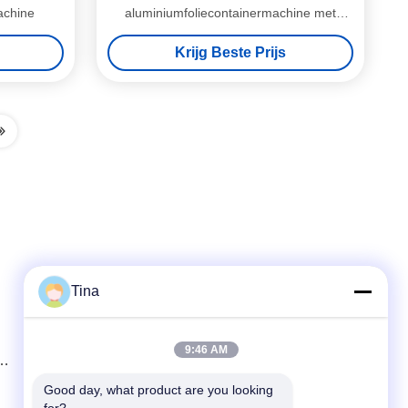
achine
aluminiumfoliecontainermachine met
Mitsubishi-omvormer
Krijg Beste Prijs
Tina
Snel contact
9:46 AM
Tel.
86-021-57600070-86 18930097829
Good day, what product are you looking 