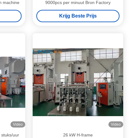
en machine
9000pcs per minuut Bron Factory
Krijg Beste Prijs
Video
Video
 stuks/uur
26 kW H-frame