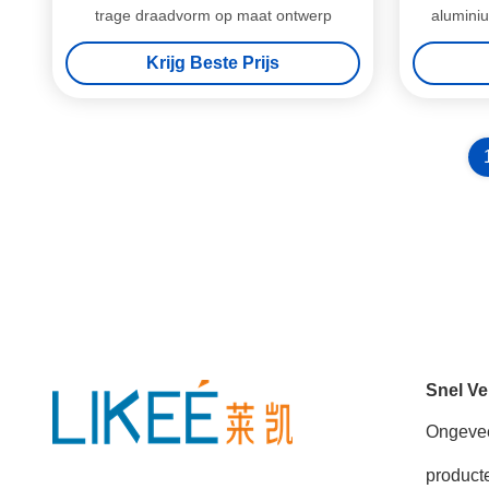
trage draadvorm op maat ontwerp
alumini
g
Krijg Beste Prijs
Snel Ve
Ongeve
product