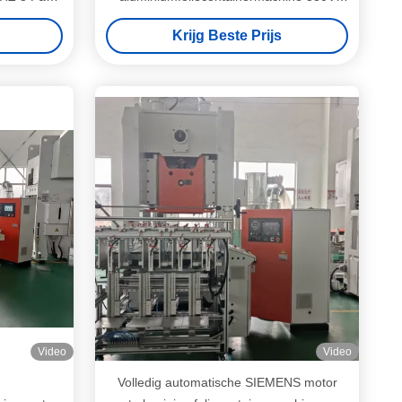
rter
50HZ
Krijg Beste Prijs
Video
Video
Volledig automatische SIEMENS motor