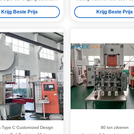
0HZ 3 fase 14500kg Voor uw
Electric Mitsubishi Inve
Krijg Beste Prijs
Krijg Beste Prijs
behoeften
Video
s Type C Customized Design
80 ton zilveren