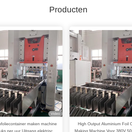
Producten
Video
foliecontainer maken machine
High Output Aluminium Foil 
uks per uur Uitgang elektrisch
Making Machine Voor 380V 5