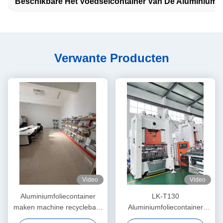
Beschikbare Het Voedselcontainer Van De Aluminiumfo
Verwante Producten
Video
Video
Aluminiumfoliecontainer
LK-T130
maken machine recyclebaar
Aluminiumfoliecontainer
gladde wand rechthoekig
Wegwerp rechthoekig Eco-