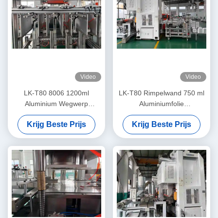
Video
Video
LK-T80 8006 1200ml
LK-T80 Rimpelwand 750 ml
Aluminium Wegwerp
Aluminiumfolie
Containers Rechthoekig
Voedselcontainer Geen kleur
Krijg Beste Prijs
Krijg Beste Prijs
Voedsel Maken Machine
vervaag Maker