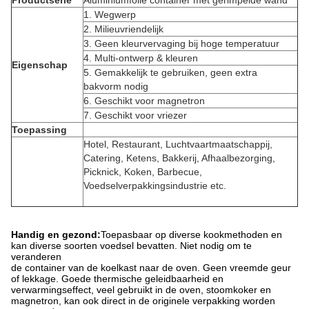
Productserie
Aluminiumfolie container met gerimpelde wand
1. Wegwerp
2. Milieuvriendelijk
3. Geen kleurvervaging bij hoge temperatuur
4. Multi-ontwerp & kleuren
Eigenschap
5. Gemakkelijk te gebruiken, geen extra
bakvorm nodig
6. Geschikt voor magnetron
7. Geschikt voor vriezer
Toepassing
Hotel, Restaurant, Luchtvaartmaatschappij,
Catering, Ketens, Bakkerij, Afhaalbezorging,
Picknick, Koken, Barbecue,
Voedselverpakkingsindustrie etc.
Handig en gezond:
Toepasbaar op diverse kookmethoden en
kan diverse soorten voedsel bevatten. Niet nodig om te
veranderen
de container van de koelkast naar de oven. Geen vreemde geur
of lekkage. Goede thermische geleidbaarheid en
verwarmingseffect, veel gebruikt in de oven, stoomkoker en
magnetron, kan ook direct in de originele verpakking worden