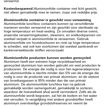
verwarmd.
Kostenbesparend:
Aluminiumfolie container met licht gewicht,
niet alleen gemakkelijk mee te nemen, maar ook redelijke prijs.
Aluminiumfolie container is geschikt voor verwarming
Aluminiumfolie lunchbox containers kunnen op verschillende
manieren worden verwarmd en zijn geschikt voor sterilisatie op
hoge temperatuur en heat-sealing. Ze omvatten diverse ovens,
anaerobe verwarmingskasten, steamers, en snelkookpannen om
voedsel verpakt in aluminiumfolie te verwarmen. Gebruik
aluminiumfolie om houtskoolvuren en rook op hoge temperatuur
te scheiden, wat ook kan voorkomen dat voedsel aanbrandt en
kankerverwekkende stoffen veroorzaakt.
Aluminiumfolie producten kunnen worden gerecycled
Aluminium heeft een extreem hoge recyclebaarheid en
gerecycled aluminium kan worden gebruikt om veel producten te
produceren. De energie die nodig is voor het regeneratieproces
van aluminiumfolie is slechts minder dan 5% van de energie die
nodig is voor de productie van primair aluminium, en de uitstoot
van broeikasgassen is 95% minder dan die van primair
aluminium. De aluminiumfolie lunchbox kan na gebruik
gemakkelijk worden samengedrukt, gemakkelijk te sorteren,
waardoor de hoeveelheid afval wordt verminderd. Zelfs als de
aluminiumfolie wordt begraven, zal het de bodem en het water
niet vervuilen. In vergelijking met andere grondstoffen heeft
aluminium overvloedige grondstofreserves en neemt de