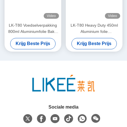
Video
Video
LK-T80 Voedselverpakking
LK-T80 Heavy Duty 450ml
800ml Aluminiumfolie Bakje
Aluminium folie
Legering 8011 Wegwerp
voedselcontainer isolatie
Krijg Beste Prijs
Krijg Beste Prijs
Pan Maakmachine
ronde vorm maken machine
Sociale media