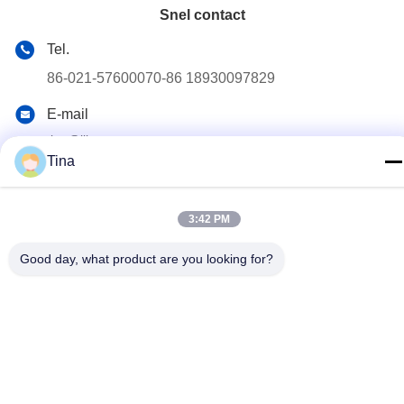
Snel contact
Tel.
86-021-57600070-86 18930097829
E-mail
tina@likee.com.cn
Tina
Adres
No.780 Xinlin Road, Zhelin Town,Fengxian District,
Shanghai, China 201416
3:42 PM
Good day, what product are you looking for?
Privacybeleid
|
Sitemap
De Goede Kwaliteit van China De Container die van de
aluminiumfolie Machine maken Leverancier. Copyright © 2021-
2026 SHANGHAI LIKEE MACHINERY MOULD CO.,LTD . Alle
rechten voorbehoudena.