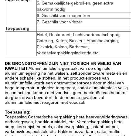
5. Gemakkelijk te gebruiken, geen extra
bakvorm nodig
6. Geschikt voor magnetron
7. Geschikt voor vriezer
Toepassing
Hotel, Restaurant, Luchtvaartmaatschappij,
Catering, Keten, Bakkerij, Afhaalbezorging,
Picknick, Koken, Barbecue,
Voedselverpakkingsindustrie etc.
DE GRONDSTOFFEN ZIJN NIET-TOXISCH EN VEILIG VAN
KWALITEIT.
Aluminiumfolie is gemaakt van de originele
aluminiumlegering na het walsen, zelf zonder zware metalen en
andere schadelijke stoffen. In het productieproces van
aluminiumfolie wordt een ontsmettingsproces door middel van
hoge temperatuur gloeien toegepast, zodat aluminiumfolie veilig
in contact kan komen met voedsel, geen bacteriën vasthoudt of
de groei ervan bevordert. In de meeste gevallen zal
aluminiumfolie niet reageren met voedsel.
Toepassing:
Toepassing Cosmetische verpakking hete haarverwijderingswas,
ontharingswas, haarkleurmiddel, etc. Voedselverpakking hete
soep, kerrierijst, noedels, saladeverpakking, instant hot pot,
varkensvlees, biefstuk, etc. Bakken pizza, taart, cake, muffin,