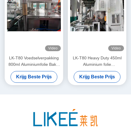
Video
Video
LK-T80 Voedselverpakking
LK-T80 Heavy Duty 450ml
800ml Aluminiumfolie Bakje
Aluminium folie
Legering 8011 Wegwerp
voedselcontainer isolatie
Krijg Beste Prijs
Krijg Beste Prijs
Pan Maakmachine
ronde vorm maken machine