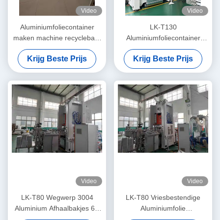
Video
Video
Aluminiumfoliecontainer
LK-T130
maken machine recyclebaar
Aluminiumfoliecontainer
gladde wand rechthoekig
Wegwerp rechthoekig Eco-
Krijg Beste Prijs
Krijg Beste Prijs
voor bakken
vriendelijk 1 lb foliepan
Video
Video
LK-T80 Wegwerp 3004
LK-T80 Vriesbestendige
Aluminium Afhaalbakjes 6A
Aluminiumfolie
Folie Maakmachine
Voedselcontainer 1000 ml