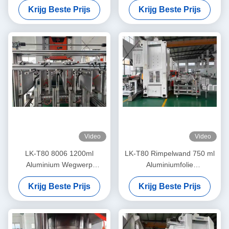
Krijg Beste Prijs
Krijg Beste Prijs
Milieuvriendelijke
Productiemachine
Video
Video
LK-T80 8006 1200ml
LK-T80 Rimpelwand 750 ml
Aluminium Wegwerp
Aluminiumfolie
Containers Rechthoekig
Voedselcontainer Geen kleur
Krijg Beste Prijs
Krijg Beste Prijs
Voedsel Maken Machine
vervaag Maker